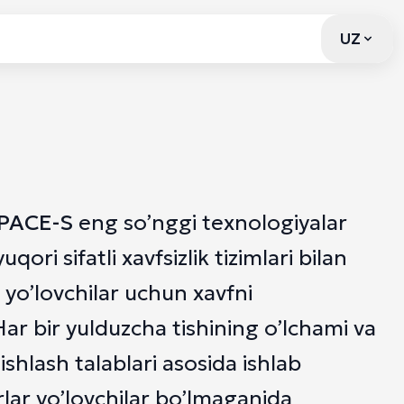
UZ
UZ
PACE-S
eng so’nggi texnologiyalar
uqori sifatli xavfsizlik tizimlari bilan
 yo’lovchilar uchun xavfni
Har bir yulduzcha tishining o’lchami va
ishlash talablari asosida ishlab
rlar yo’lovchilar bo’lmaganida