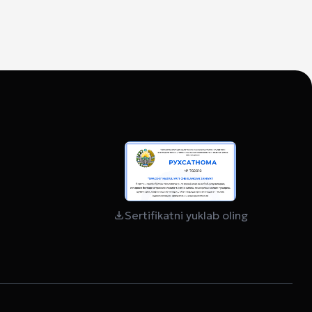
Sertifikatni yuklab oling