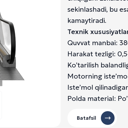
sekinlashadi, bu esa
kamaytiradi.
Texnik xususiyatla
Quvvat manbai: 38
Harakat tezligi: 0,
Ko’tarilish baland
Motorning iste’mol 
Iste’mol qilinadiga
Polda material: Po’
Batafsil