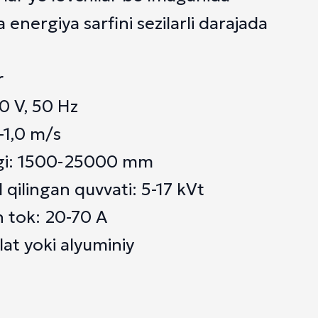
 energiya sarfini sezilarli darajada
r
0 V, 50 Hz
5-1,0 m/s
ligi: 1500-25000 mm
qilingan quvvati: 5-17 kVt
n tok: 20-70 A
lat yoki alyuminiy