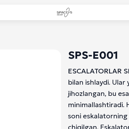
SPS-E001
ESCALATORLAR S
bilan ishlaydi. Ular y
jihozlangan, bu esa
minimallashtiradi. 
soni eskalatorning 
chiqilgan. Eskalato