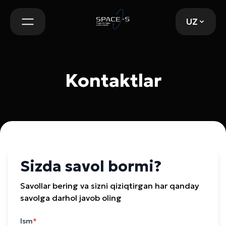
UZ
UZ
Kontaktlar
Sizda savol bormi?
Savollar bering va sizni qiziqtirgan har qanday
savolga darhol javob oling
Ism
*