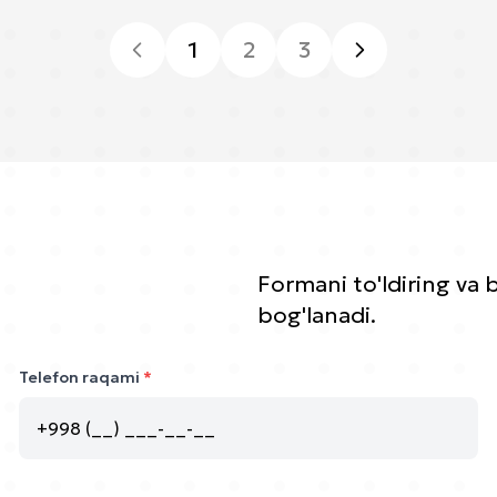
1
2
3
Formani to'ldiring va 
bog'lanadi.
Telefon raqami
*