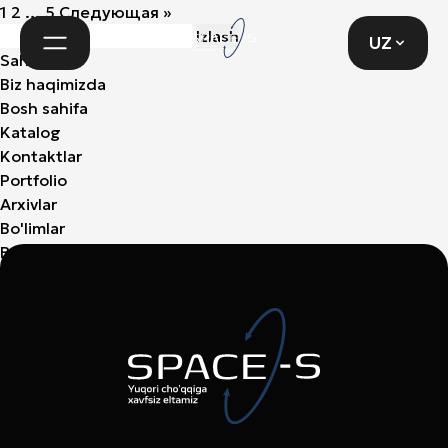
Posts
1
2
…
5
Следующая
»
UZ
pagination
Qidirshish:
UZ
Sahifalar
Biz haqimizda
Bosh sahifa
Katalog
Kontaktlar
Portfolio
Arxivlar
Bo'limlar
Bo'limlar yo'q