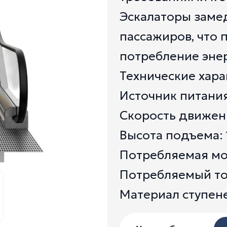
Эскалаторы замед
пассажиров, что 
потребление энер
Технические хара
Источник питания:
Скорость движения
Высота подъема:
Потребляемая мощ
Потребляемый ток
Материал ступен