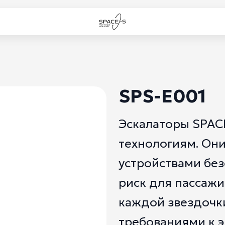
SPS-E001
Эскалаторы SPAC
технологиям. Он
устройствами без
риск для пассажи
каждой звездочки
требованиями к э