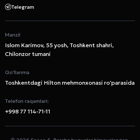
Telegram
Manzil
Islom Karimov, 55 yosh, Toshkent shahri,
Chilonzor tumani
Qo'llanma
Toshkentdagi Hilton mehmonxonasi ro'parasida
Telefon raqamlari:
+998 77 114-71-11
© 2026 Space-S. Barcha huquqlar himoyalangan.