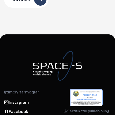
Ijtimoiy tarmoqlar
Instagram
Sertifikatni yuklab oling
Facebook