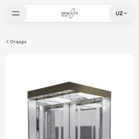
UZ
UZ
Orqaga