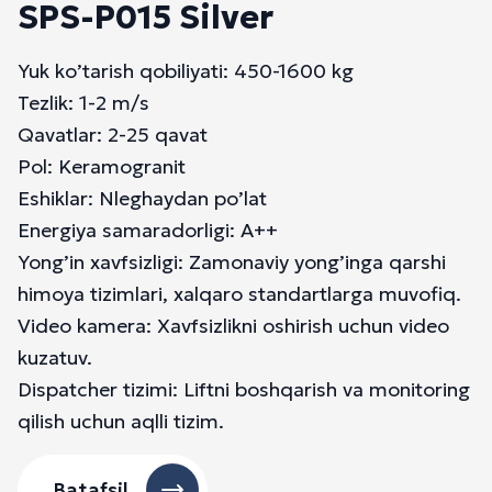
SPS-P015 Silver
Yuk ko’tarish qobiliyati: 450-1600 kg
Tezlik: 1-2 m/s
Qavatlar: 2-25 qavat
Pol: Keramogranit
Eshiklar: Nleghaydan po’lat
Energiya samaradorligi: A++
Yong’in xavfsizligi: Zamonaviy yong’inga qarshi
himoya tizimlari, xalqaro standartlarga muvofiq.
Video kamera: Xavfsizlikni oshirish uchun video
kuzatuv.
Dispatcher tizimi: Liftni boshqarish va monitoring
qilish uchun aqlli tizim.
Batafsil