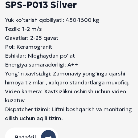
SPS-P013 Silver
Yuk ko’tarish qobiliyati: 450-1600 kg
Tezlik: 1-2 m/s
Qavatlar: 2-25 qavat
Pol: Keramogranit
Eshiklar: Nleghaydan po’lat
Energiya samaradorligi: A++
Yong’in xavfsizligi: Zamonaviy yong’inga qarshi
himoya tizimlari, xalqaro standartlarga muvofiq.
Video kamera: Xavfsizlikni oshirish uchun video
kuzatuv.
Dispatcher tizimi: Liftni boshqarish va monitoring
qilish uchun aqlli tizim.
Batafsil