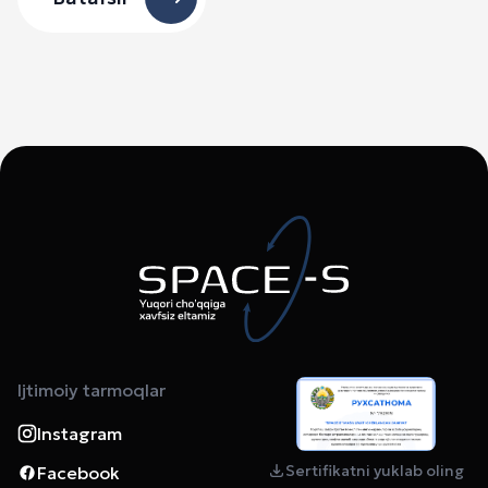
Ijtimoiy tarmoqlar
Instagram
Sertifikatni yuklab oling
Facebook