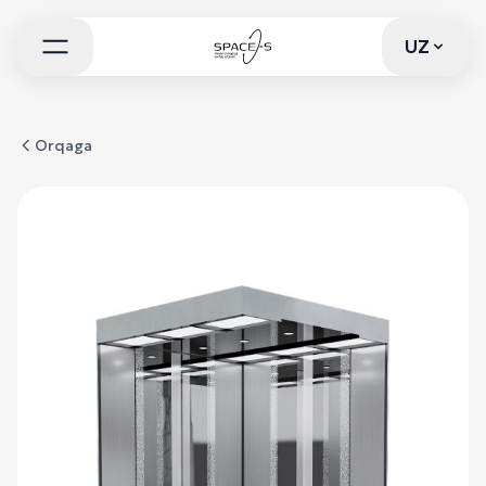
UZ
UZ
Orqaga