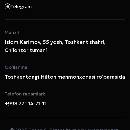
Telegram
Manzil
Islom Karimov, 55 yosh, Toshkent shahri,
Chilonzor tumani
Qo'llanma
Toshkentdagi Hilton mehmonxonasi ro'parasida
Telefon raqamlari:
+998 77 114-71-11
© 2026 Space-S. Barcha huquqlar himoyalangan.