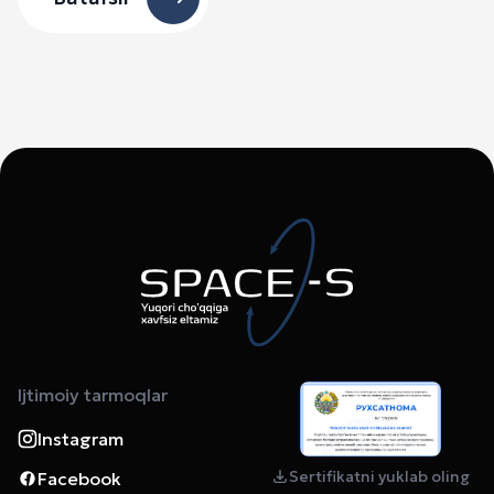
Ijtimoiy tarmoqlar
Instagram
Sertifikatni yuklab oling
Facebook