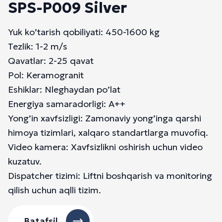
SPS-P009 Silver
Yuk ko’tarish qobiliyati: 450-1600 kg
Tezlik: 1-2 m/s
Qavatlar: 2-25 qavat
Pol: Keramogranit
Eshiklar: Nleghaydan po’lat
Energiya samaradorligi: A++
Yong’in xavfsizligi: Zamonaviy yong’inga qarshi
himoya tizimlari, xalqaro standartlarga muvofiq.
Video kamera: Xavfsizlikni oshirish uchun video
kuzatuv.
Dispatcher tizimi: Liftni boshqarish va monitoring
qilish uchun aqlli tizim.
Batafsil