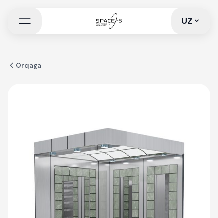
UZ
UZ
Orqaga