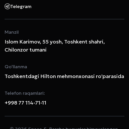
Telegram
Manzil
Islom Karimov, 55 yosh, Toshkent shahri,
Chilonzor tumani
Qo'llanma
Toshkentdagi Hilton mehmonxonasi ro'parasida
Telefon raqamlari:
+998 77 114-71-11
© 2026 Space-S. Barcha huquqlar himoyalangan.