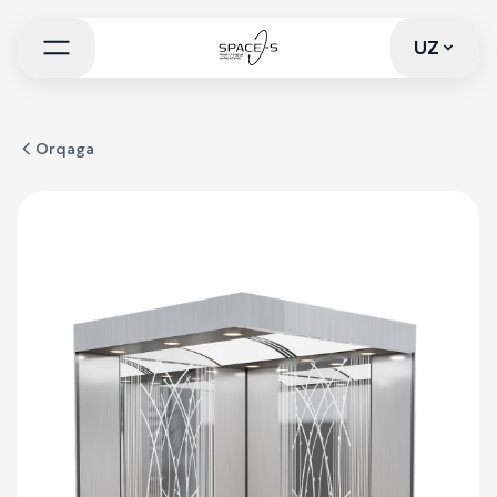
UZ
UZ
Orqaga