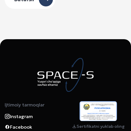
Ijtimoiy tarmoqlar
Instagram
Sertifikatni yuklab oling
Facebook