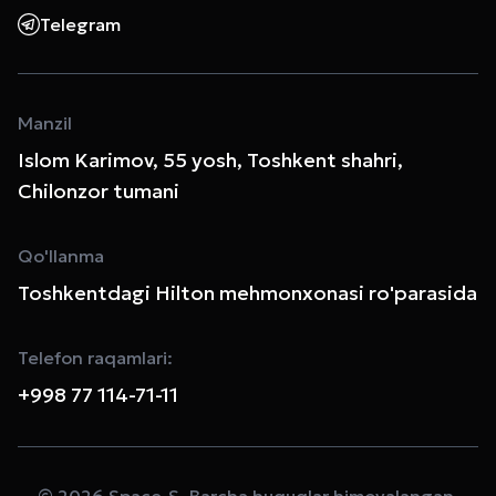
Telegram
Manzil
Islom Karimov, 55 yosh, Toshkent shahri,
Chilonzor tumani
Qo'llanma
Toshkentdagi Hilton mehmonxonasi ro'parasida
Telefon raqamlari:
+998 77 114-71-11
© 2026 Space-S. Barcha huquqlar himoyalangan.