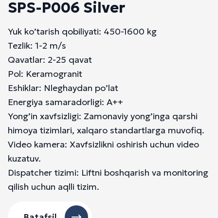
SPS-P006 Silver
Yuk ko’tarish qobiliyati: 450-1600 kg
Tezlik: 1-2 m/s
Qavatlar: 2-25 qavat
Pol: Keramogranit
Eshiklar: Nleghaydan po’lat
Energiya samaradorligi: A++
Yong’in xavfsizligi: Zamonaviy yong’inga qarshi
himoya tizimlari, xalqaro standartlarga muvofiq.
Video kamera: Xavfsizlikni oshirish uchun video
kuzatuv.
Dispatcher tizimi: Liftni boshqarish va monitoring
qilish uchun aqlli tizim.
Batafsil