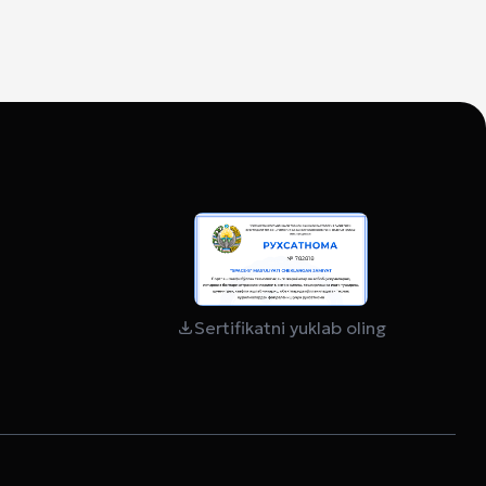
Sertifikatni yuklab oling