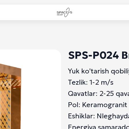
SPS-P024 B
Yuk ko’tarish qobil
Tezlik: 1-2 m/s
Qavatlar: 2-25 qav
Pol: Keramogranit
Eshiklar: Nleghayd
Energiya samarador