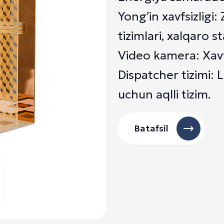
Yong’in xavfsizlig
tizimlari, xalqaro 
Video kamera: Xavfs
Dispatcher tizimi: 
uchun aqlli tizim.
Batafsil