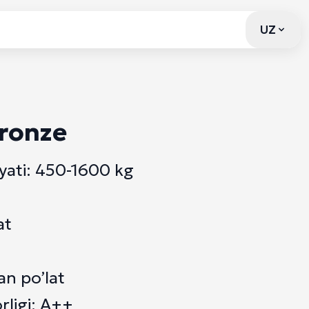
UZ
UZ
ronze
iyati: 450-1600 kg
at
an po’lat
ligi: A++