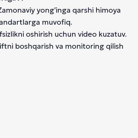
i: Zamonaviy yong’inga qarshi himoya
standartlarga muvofiq.
izlikni oshirish uchun video kuzatuv.
Liftni boshqarish va monitoring qilish