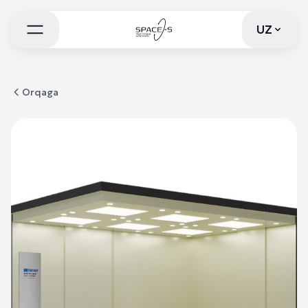
UZ
UZ
Orqaga