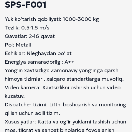
SPS-F001
Yuk ko’tarish qobiliyati: 1000-3000 kg
Tezlik: 0.5-1.5 m/s
Qavatlar: 2-16 qavat
Pol: Metall
Eshiklar: Nleghaydan po’lat
Energiya samaradorligi: A++
Yong’in xavfsizligi: Zamonaviy yong’inga qarshi
himoya tizimlari, xalqaro standartlarga muvofiq.
Video kamera: Xavfsizlikni oshirish uchun video
kuzatuv.
Dispatcher tizimi: Liftni boshqarish va monitoring
qilish uchun aqlli tizim.
Xususiyatlar: Katta va og’ir yuklarni tashish uchun
mos, tijorat va sanoat binolarida foydalanish