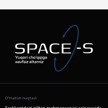
O'rnatish nuqtasi:
Toshkentdagi Hilton mehmonxonasi ro'parasida