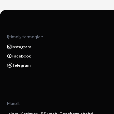
Ijtimoiy tarmoqlar:
Instagram
Facebook
Telegram
Manzil:
Islom Karimov, 55 yosh, Toshkent shahri,