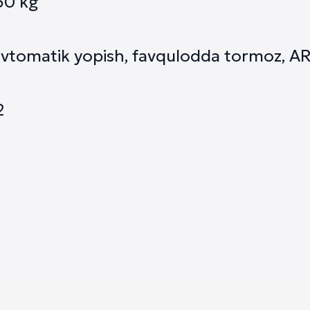
150 kg
 avtomatik yopish, favqulodda tormoz, AR
2