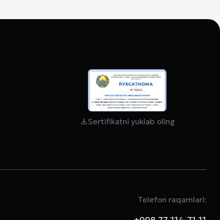
Sertifikatni yuklab oling
Telefon raqamlari:
+998 77 114-71-11