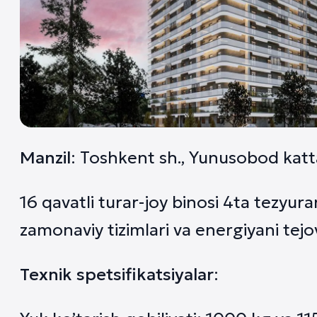
Manzil
: Toshkent sh., Yunusobod katta
16 qavatli turar-joy binosi 4ta tezyura
zamonaviy tizimlari va energiyani tejo
Texnik spetsifikatsiyalar
: