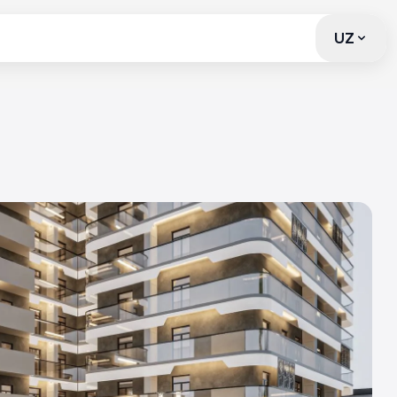
UZ
UZ