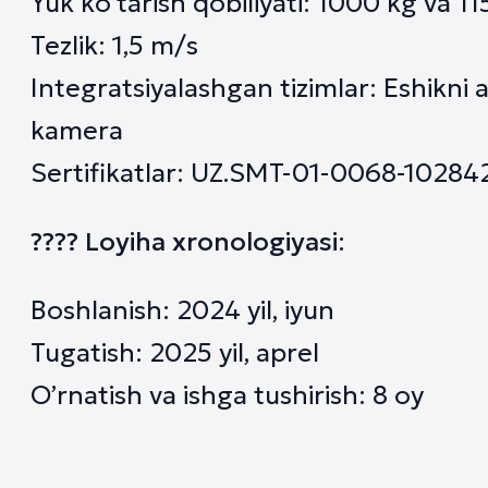
Yuk ko’tarish qobiliyati: 1000 kg va 1
Tezlik: 1,5 m/s
Integratsiyalashgan tizimlar: Eshikni
kamera
Sertifikatlar: UZ.SMT-01-0068-10284
???? Loyiha xronologiyasi
:
Boshlanish: 2024 yil, iyun
Tugatish: 2025 yil, aprel
O’rnatish va ishga tushirish: 8 oy