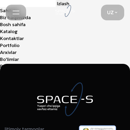
Qidirshish:
UZ
Sahifalar
UZ
Biz haqimizda
Bosh sahifa
Katalog
Kontaktlar
Portfolio
Arxivlar
Bo'limlar
Bo'limlar yo'q
Ijtimoiy tarmoqlar