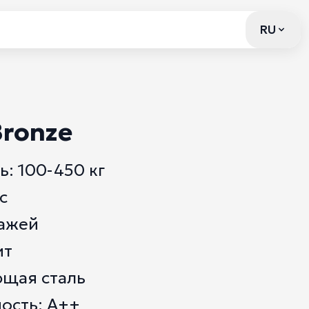
RU
RU
ronze
: 100-450 кг
с
тажей
ит
щая сталь
ость: А++