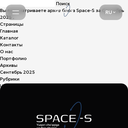
Найти:
RU
Вы просматриваете архив блога
Space-S
за Сентябрь
RU
2025 .
Страницы
Главная
Каталог
Контакты
О нас
Портфолио
Архивы
Сентябрь 2025
Рубрики
Uncategorized
(3)