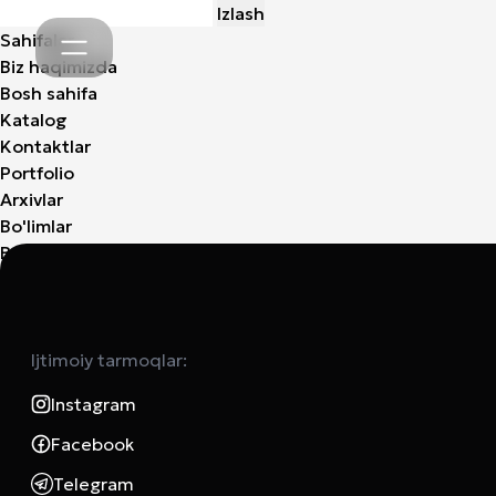
Qidirshish:
Sahifalar
Biz haqimizda
Bosh sahifa
Katalog
Kontaktlar
Portfolio
Arxivlar
Bo'limlar
Bo'limlar yo'q
Ijtimoiy tarmoqlar:
Instagram
Facebook
Telegram