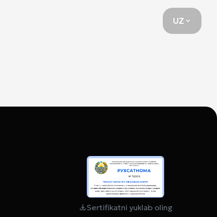
UZ
UZ
Sertifikatni yuklab oling